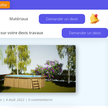
ofite
Matériaux
Demander un devis
sur votre devis travaux
Demander un devis
ov
|
4 Août 2022
|
0 commentaires