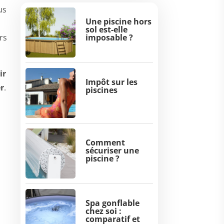
us
Une piscine hors
sol est-elle
rs
imposable ?
ir
Impôt sur les
er
.
piscines
Comment
sécuriser une
piscine ?
Spa gonflable
chez soi :
comparatif et