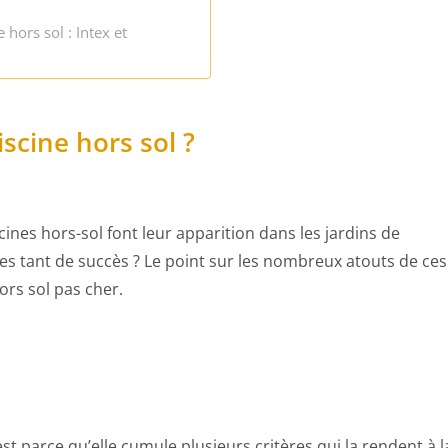
hors sol : Intex et
scine hors sol ?
cines hors-sol font leur apparition dans les jardins de
es tant de succès ? Le point sur les nombreux atouts de ces
ors sol pas cher.
c’est parce qu’elle cumule plusieurs critères qui la rendent à l