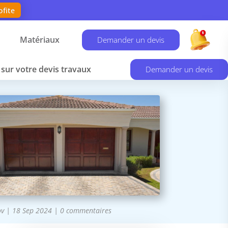
ofite
Matériaux
Demander un devis
sur votre devis travaux
Demander un devis
ov
|
18 Sep 2024
|
0 commentaires