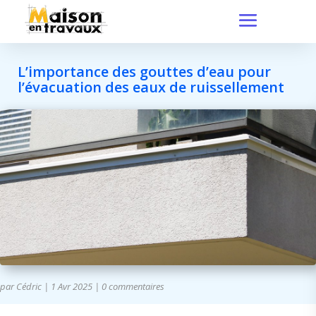
L’importance des gouttes d’eau pour
l’évacuation des eaux de ruissellement
par
Cédric
|
1 Avr 2025
|
0 commentaires