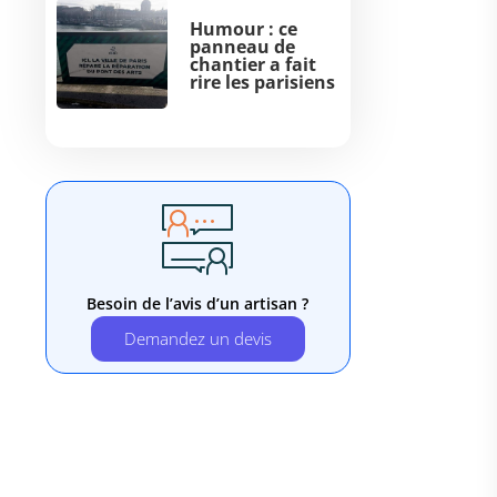
Humour : ce
panneau de
chantier a fait
rire les parisiens
Besoin de l’avis d’un artisan ?
Demandez un devis