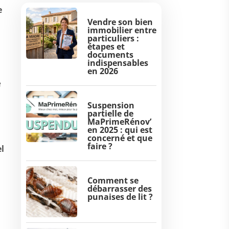
e
Vendre son bien
immobilier entre
particuliers :
étapes et
documents
indispensables
en 2026
e
Suspension
partielle de
MaPrimeRénov’
en 2025 : qui est
concerné et que
faire ?
el
Comment se
débarrasser des
punaises de lit ?