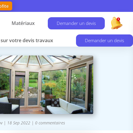
ofite
Matériaux
Demander un devis
sur votre devis travaux
Demander un devis
ov
|
18 Sep 2022
|
0 commentaires