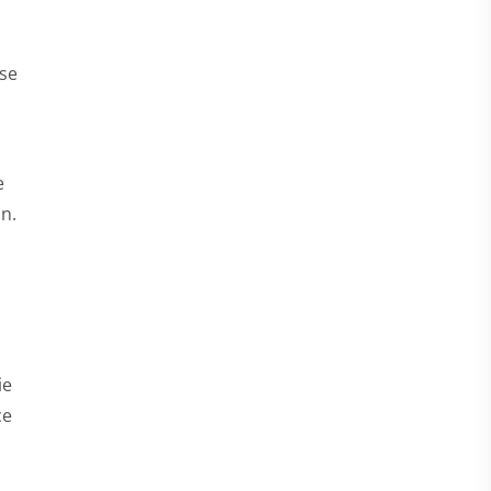
sse
e
n.
ie
ce