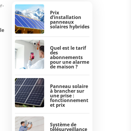
r-
Prix
d’installation
panneaux
solaires hybrides
le
Quel est le tarif
des
abonnements
pour une alarme
de maison ?
Panneau solaire
à brancher sur
une prise :
fonctionnement
et prix
Système de
télésurveillance