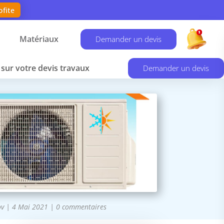
ofite
Matériaux
Demander un devis
sur votre devis travaux
Demander un devis
ov
|
4 Mai 2021
|
0 commentaires