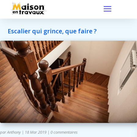
Escalier qui grince, que faire ?
par
Anthony
|
18 Mar 2019
|
0 commentaires