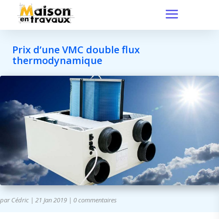
Prix d’une VMC double flux
thermodynamique
par
Cédric
|
21 Jan 2019
|
0 commentaires