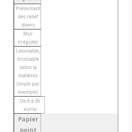
Présentant
des relief
divers
Mur
irrégulier
Lessivable,
brossable
selon la
matières
(vinyle par
exemple)
De 6 à 35
euros
Papier
peint