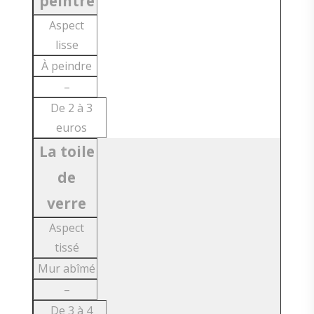
peintre
Aspect
lisse
À peindre
–
De 2 à 3
euros
La toile
de
verre
Aspect
tissé
Mur abîmé
–
De 3 à 4