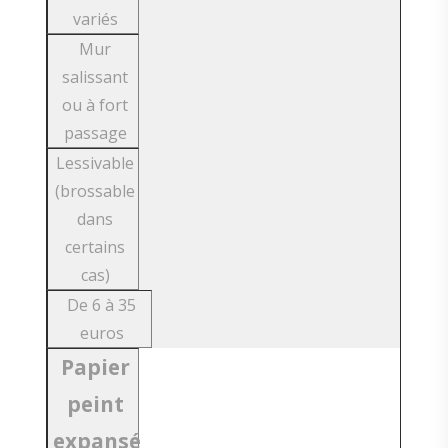
variés
Mur
salissant
ou à fort
passage
Lessivable
(brossable
dans
certains
cas)
De 6 à 35
euros
Papier
peint
expansé