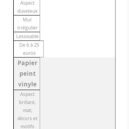
Aspect
duveteux
Mur
irrégulier
Lessivable
De 6 à 25
euros
Papier
peint
vinyle
Aspect
brillant,
mat,
décors et
motifs