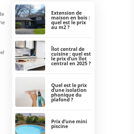
s
Extension de
de
maison en bois :
ème
quel est le prix
au m2 ?
Îlot central de
el
cuisine : quel est
le prix d’un îlot
central en 2025 ?
Quel est le prix
d’une isolation
phonique du
plafond ?
Prix d’une mini
piscine