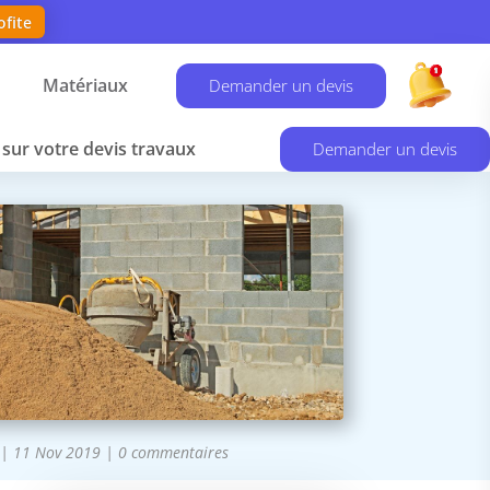
ofite
Matériaux
Demander un devis
sur votre devis travaux
Demander un devis
|
11 Nov 2019
|
0 commentaires