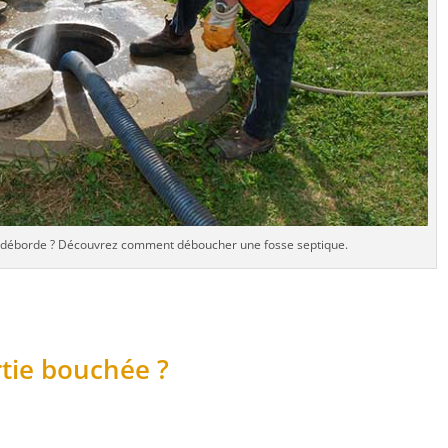
i déborde ? Découvrez comment déboucher une fosse septique.
tie bouchée ?