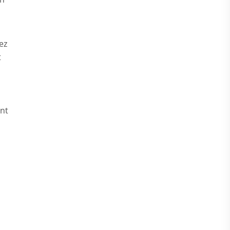
ez
t
nt