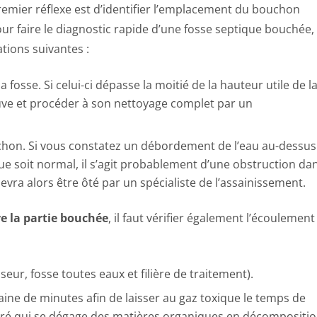
premier réflexe est d’identifier l’emplacement du bouchon
r faire le diagnostic rapide d’une fosse septique bouchée, 
ations suivantes :
 fosse. Si celui-ci dépasse la moitié de la hauteur utile de l
a cuve et procéder à son nettoyage complet par un
chon. Si vous constatez un débordement de l’eau au-dessus
oue soit normal, il s’agit probablement d’une obstruction da
vra alors être ôté par un spécialiste de l’assainissement.
e la partie bouchée
, il faut vérifier également l’écoulement
eur, fosse toutes eaux et filière de traitement).
ne de minutes afin de laisser au gaz toxique le temps de
lfuré qui se dégage des matières organiques en décompositi