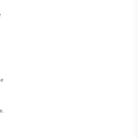
e
ne
e.