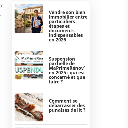
re
Vendre son bien
,
immobilier entre
particuliers :
étapes et
documents
indispensables
en 2026
e
Suspension
partielle de
MaPrimeRénov’
en 2025 : qui est
concerné et que
faire ?
Comment se
débarrasser des
punaises de lit ?