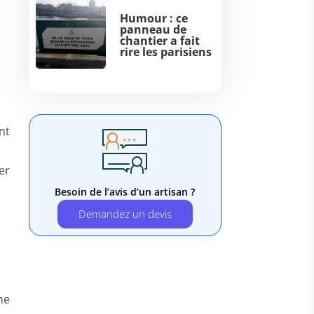
Humour : ce
panneau de
chantier a fait
rire les parisiens
nt
er
Besoin de l’avis d’un artisan ?
Demandez un devis
 ne