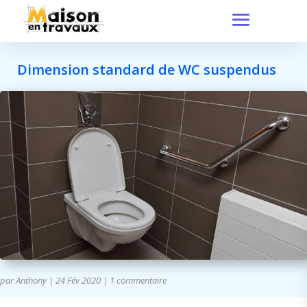
Dimension standard de WC suspendus
par
Anthony
|
24 Fév 2020
|
1 commentaire