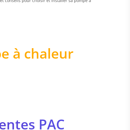
t conseils pour choisir et installer sa pompe à
e à chaleur
érentes PAC