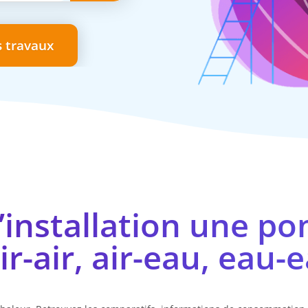
s travaux
’installation une p
air-air, air-eau, eau-