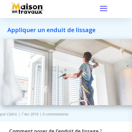
Appliquer un enduit de lissage
par
Cédric
|
7 Avr 2016
|
0 commentaires
Comment poser de l’enduit de lissage
?