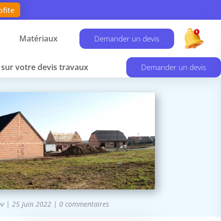
ofite
Matériaux
Demander un devis
sur votre devis travaux
Demander un devis
ov
|
25 Juin 2022
|
0 commentaires