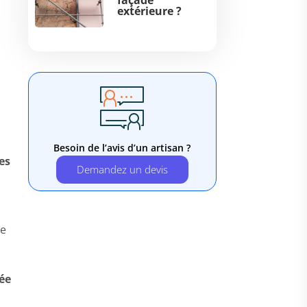
façade
extérieure ?
Besoin de l’avis d’un artisan ?
es
Demandez un devis
re
ée