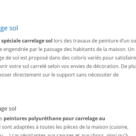
ge sol
 spéciale carrelage sol
lors des travaux de peinture d’un so
ure engendrée par le passage des habitants de la maison. Un
ge de sol est proposé dans des coloris variés pour satisfaire
ir votre sol carrelé selon vos envies de décoration. De plu
poser directement sur le support sans nécessiter de
age sol
es
peintures polyuréthane pour carrelage au
l sont adaptées à toutes les pièces de la maison (cuisine,
u, …) car résistantes aux rayures et aux chocs, ainsi qu’à