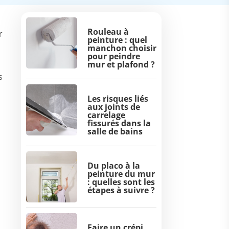
Rouleau à
r
peinture : quel
manchon choisir
pour peindre
mur et plafond ?
s
Les risques liés
aux joints de
carrelage
fissurés dans la
salle de bains
Du placo à la
peinture du mur
: quelles sont les
étapes à suivre ?
Faire un crépi